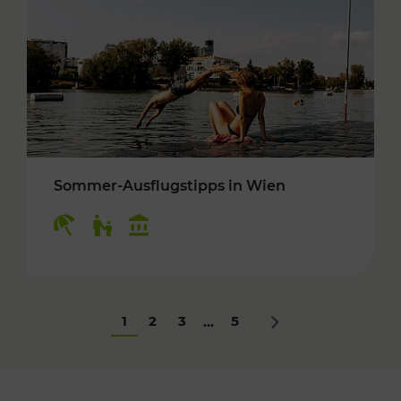
Sommer-Ausflugstipps in Wien
Kategorien: Erholung, Für Kinder, Kulturangeb
1
2
3
5
...
Nächstes