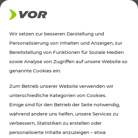
AKTUELLES
Wir setzen zur besseren Darstellung und
Personalisierung von Inhalten und Anzeigen, zur
Ausflugstipps
Bereitstellung von Funktionen für Soziale Medien
sowie Analyse von Zugriffen auf unsere Website so
Wien, Niederösterreich und das Burgenland
genannte Cookies ein.
entdecken: Egal ob Familienabenteuer,
Zum Betrieb unserer Website verwenden wir
Wanderungen, Kultur und Gastronomie,
unterschiedliche Kategorien von Cookies.
Radtouren oder purer Naturgenuss – viele
Einige sind für den Betrieb der Seite notwendig,
Attraktionen sind mit den Ticket- und Fahrplan-
während andere uns helfen, unsere Services zu
Angeboten des VOR gut und schnell erreichbar.
verbessern, Statistiken zu erstellen oder
personalisierte Inhalte anzuzeigen – etwa
ROUTE PLANEN