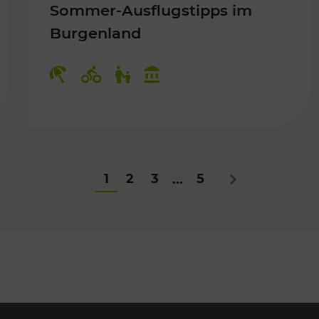
Sommer-Ausflugstipps im
Burgenland
Für Kinder
Kategorien: Erholung, Radwege, Fü
1
2
3
5
...
Nächstes