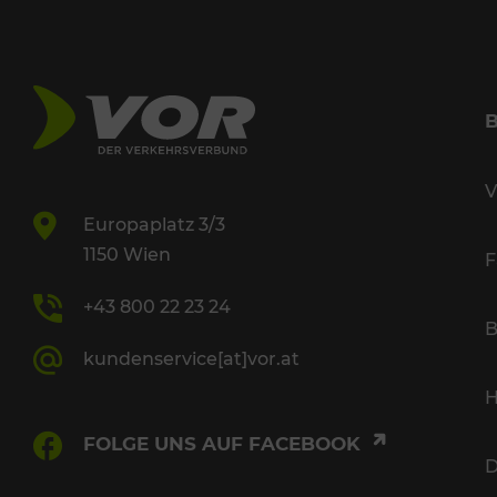
V
Europaplatz 3/3
1150 Wien
F
+43 800 22 23 24
B
kundenservice[at]vor.at
H
FOLGE UNS AUF FACEBOOK
D