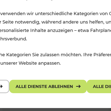
Öffis im VOR zu den schönsten
 verwenden wir unterschiedliche Kategorien von 
r, Kulturangebot
Ausflugszielen
er Seite notwendig, während andere uns helfen, un
Kategorien: Erholung
 personalisierte Inhalte anzuzeigen – etwa Fahrp
ehrsverbund.
e Kategorien Sie zulassen möchten. Ihre Präferen
 unserer Website anpassen.
ALLE DIENSTE ABLEHNEN
ALLE D