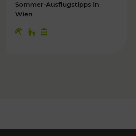
Sommer-Ausflugstipps in
Wien
r Kinder, Kulturangebot
Kategorien: Erholung, Für Kinder, K