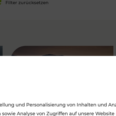
Filter zurücksetzen
FAMOUS
ellung und Personalisierung von Inhalten und Anz
n sowie Analyse von Zugriffen auf unsere Website
Frühling entdecken: Mit den