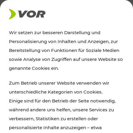
AKTUELLES
Wir setzen zur besseren Darstellung und
Personalisierung von Inhalten und Anzeigen, zur
Ausflugstipps
Bereitstellung von Funktionen für Soziale Medien
sowie Analyse von Zugriffen auf unsere Website so
Wien, Niederösterreich und das Burgenland
genannte Cookies ein.
entdecken: Egal ob Familienabenteuer,
Zum Betrieb unserer Website verwenden wir
Wanderungen, Kultur und Gastronomie,
unterschiedliche Kategorien von Cookies.
Radtouren oder purer Naturgenuss – viele
Einige sind für den Betrieb der Seite notwendig,
Attraktionen sind mit den Ticket- und Fahrplan-
während andere uns helfen, unsere Services zu
Angeboten des VOR gut und schnell erreichbar.
verbessern, Statistiken zu erstellen oder
personalisierte Inhalte anzuzeigen – etwa
ROUTE PLANEN