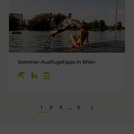
Sommer-Ausflugstipps in Wien
Kategorien: Erholung, Für Kinder, Kulturangeb
1
2
3
5
...
Nächstes