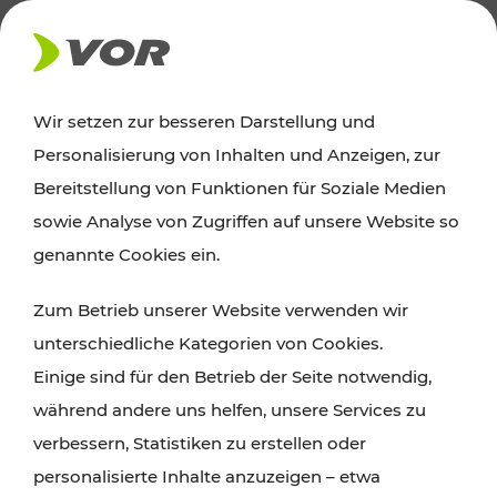
AKTUELLES
Wir setzen zur besseren Darstellung und
Personalisierung von Inhalten und Anzeigen, zur
Ausflugstipps
Bereitstellung von Funktionen für Soziale Medien
sowie Analyse von Zugriffen auf unsere Website so
Wien, Niederösterreich und das Burgenland
genannte Cookies ein.
entdecken: Egal ob Familienabenteuer,
Zum Betrieb unserer Website verwenden wir
Wanderungen, Kultur und Gastronomie,
unterschiedliche Kategorien von Cookies.
Radtouren oder purer Naturgenuss – viele
Einige sind für den Betrieb der Seite notwendig,
Attraktionen sind mit den Ticket- und Fahrplan-
während andere uns helfen, unsere Services zu
Angeboten des VOR gut und schnell erreichbar.
verbessern, Statistiken zu erstellen oder
personalisierte Inhalte anzuzeigen – etwa
ROUTE PLANEN