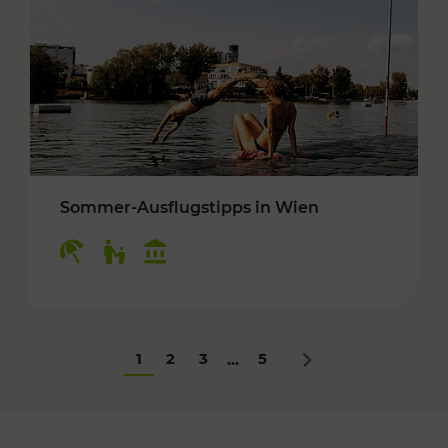
Sommer-Ausflugstipps in Wien
Kategorien: Erholung, Für Kinder, Kulturangeb
1
2
3
5
...
Nächstes