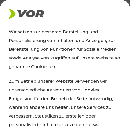
AKTUELLES
Wir setzen zur besseren Darstellung und
Personalisierung von Inhalten und Anzeigen, zur
Ausflugstipps
Bereitstellung von Funktionen für Soziale Medien
sowie Analyse von Zugriffen auf unsere Website so
Wien, Niederösterreich und das Burgenland
genannte Cookies ein.
entdecken: Egal ob Familienabenteuer,
Zum Betrieb unserer Website verwenden wir
Wanderungen, Kultur und Gastronomie,
unterschiedliche Kategorien von Cookies.
Radtouren oder purer Naturgenuss – viele
Einige sind für den Betrieb der Seite notwendig,
Attraktionen sind mit den Ticket- und Fahrplan-
während andere uns helfen, unsere Services zu
Angeboten des VOR gut und schnell erreichbar.
verbessern, Statistiken zu erstellen oder
personalisierte Inhalte anzuzeigen – etwa
ROUTE PLANEN