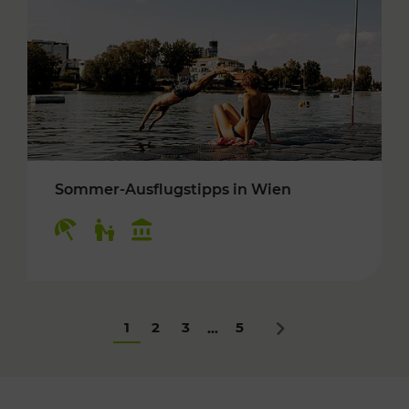
Sommer-Ausflugstipps in Wien
Kategorien: Erholung, Für Kinder, Kulturangeb
1
2
3
5
...
Nächstes