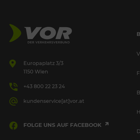
V
Europaplatz 3/3
1150 Wien
F
+43 800 22 23 24
B
kundenservice[at]vor.at
H
FOLGE UNS AUF FACEBOOK
D