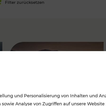
Filter zurücksetzen
FAMOUS
ellung und Personalisierung von Inhalten und Anz
n sowie Analyse von Zugriffen auf unsere Website
Frühling entdecken: Mit den