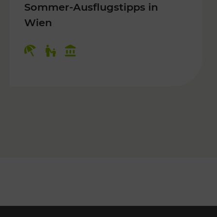
Sommer-Ausflugstipps in
Wien
r Kinder, Kulturangebot
Kategorien: Erholung, Für Kinder, K