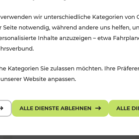
Öffis im VOR zu den schönsten
 verwenden wir unterschiedliche Kategorien von 
r, Kulturangebot
Ausflugszielen
er Seite notwendig, während andere uns helfen, un
Kategorien: Erholung
 personalisierte Inhalte anzuzeigen – etwa Fahrp
ehrsverbund.
e Kategorien Sie zulassen möchten. Ihre Präferen
 unserer Website anpassen.
ALLE DIENSTE ABLEHNEN
ALLE D