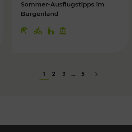
Sommer-Ausflugstipps im
Burgenland
Für Kinder
Kategorien: Erholung, Radwege, Fü
1
2
3
5
...
Nächstes