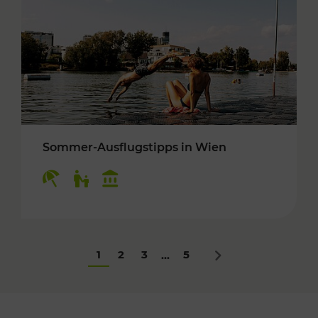
Sommer-Ausflugstipps in Wien
Kategorien: Erholung, Für Kinder, Kulturangeb
1
2
3
5
...
Nächstes