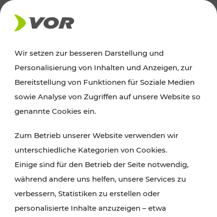
AKTUELLES
Wir setzen zur besseren Darstellung und
Personalisierung von Inhalten und Anzeigen, zur
Ausflugstipps
Bereitstellung von Funktionen für Soziale Medien
sowie Analyse von Zugriffen auf unsere Website so
Wien, Niederösterreich und das Burgenland
genannte Cookies ein.
entdecken: Egal ob Familienabenteuer,
Zum Betrieb unserer Website verwenden wir
Wanderungen, Kultur und Gastronomie,
unterschiedliche Kategorien von Cookies.
Radtouren oder purer Naturgenuss – viele
Einige sind für den Betrieb der Seite notwendig,
Attraktionen sind mit den Ticket- und Fahrplan-
während andere uns helfen, unsere Services zu
Angeboten des VOR gut und schnell erreichbar.
verbessern, Statistiken zu erstellen oder
personalisierte Inhalte anzuzeigen – etwa
ROUTE PLANEN