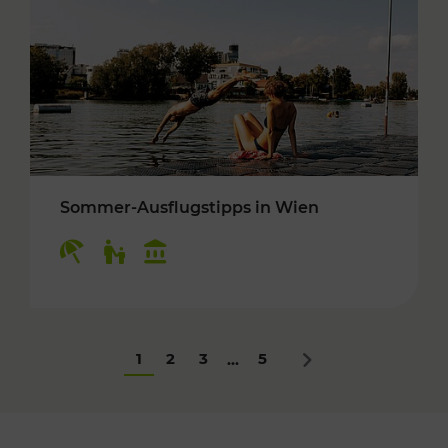
Sommer-Ausflugstipps in Wien
Kategorien: Erholung, Für Kinder, Kulturangeb
1
2
3
5
...
Nächstes