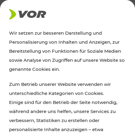
AKTUELLES
Wir setzen zur besseren Darstellung und
Personalisierung von Inhalten und Anzeigen, zur
Ausflugstipps
Bereitstellung von Funktionen für Soziale Medien
sowie Analyse von Zugriffen auf unsere Website so
Wien, Niederösterreich und das Burgenland
genannte Cookies ein.
entdecken: Egal ob Familienabenteuer,
Zum Betrieb unserer Website verwenden wir
Wanderungen, Kultur und Gastronomie,
unterschiedliche Kategorien von Cookies.
Radtouren oder purer Naturgenuss – viele
Einige sind für den Betrieb der Seite notwendig,
Attraktionen sind mit den Ticket- und Fahrplan-
während andere uns helfen, unsere Services zu
Angeboten des VOR gut und schnell erreichbar.
verbessern, Statistiken zu erstellen oder
personalisierte Inhalte anzuzeigen – etwa
ROUTE PLANEN