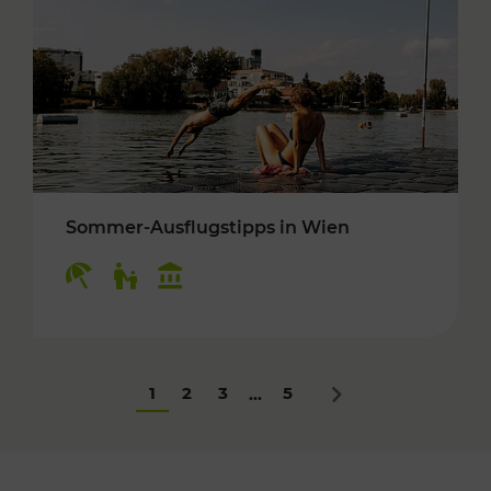
Sommer-Ausflugstipps in Wien
Kategorien: Erholung, Für Kinder, Kulturangeb
1
2
3
5
...
Nächstes