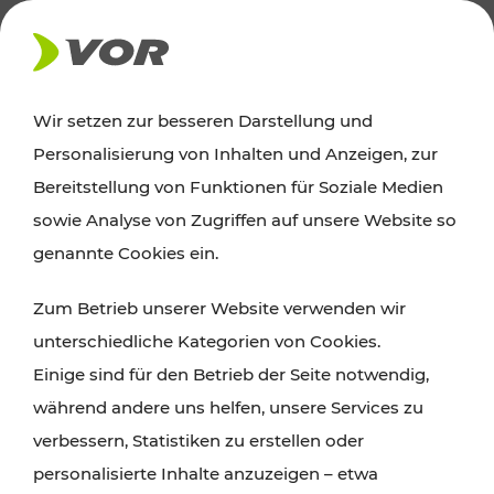
AKTUELLES
Wir setzen zur besseren Darstellung und
Personalisierung von Inhalten und Anzeigen, zur
Ausflugstipps
Bereitstellung von Funktionen für Soziale Medien
sowie Analyse von Zugriffen auf unsere Website so
Wien, Niederösterreich und das Burgenland
genannte Cookies ein.
entdecken: Egal ob Familienabenteuer,
Zum Betrieb unserer Website verwenden wir
Wanderungen, Kultur und Gastronomie,
unterschiedliche Kategorien von Cookies.
Radtouren oder purer Naturgenuss – viele
Einige sind für den Betrieb der Seite notwendig,
Attraktionen sind mit den Ticket- und Fahrplan-
während andere uns helfen, unsere Services zu
Angeboten des VOR gut und schnell erreichbar.
verbessern, Statistiken zu erstellen oder
personalisierte Inhalte anzuzeigen – etwa
ROUTE PLANEN