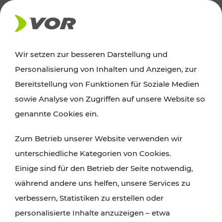
AKTUELLES
Wir setzen zur besseren Darstellung und
Personalisierung von Inhalten und Anzeigen, zur
Ausflugstipps
Bereitstellung von Funktionen für Soziale Medien
sowie Analyse von Zugriffen auf unsere Website so
Wien, Niederösterreich und das Burgenland
genannte Cookies ein.
entdecken: Egal ob Familienabenteuer,
Zum Betrieb unserer Website verwenden wir
Wanderungen, Kultur und Gastronomie,
unterschiedliche Kategorien von Cookies.
Radtouren oder purer Naturgenuss – viele
Einige sind für den Betrieb der Seite notwendig,
Attraktionen sind mit den Ticket- und Fahrplan-
während andere uns helfen, unsere Services zu
Angeboten des VOR gut und schnell erreichbar.
verbessern, Statistiken zu erstellen oder
personalisierte Inhalte anzuzeigen – etwa
ROUTE PLANEN