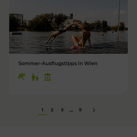
Sommer-Ausflugstipps in Wien
Kategorien: Erholung, Für Kinder, Kulturangeb
1
2
3
5
...
Nächstes