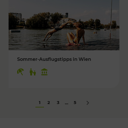
Sommer-Ausflugstipps in Wien
Kategorien: Erholung, Für Kinder, Kulturangeb
1
2
3
5
...
Nächstes