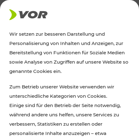
AKTUELLES
Wir setzen zur besseren Darstellung und
Personalisierung von Inhalten und Anzeigen, zur
Ausflugstipps
Bereitstellung von Funktionen für Soziale Medien
sowie Analyse von Zugriffen auf unsere Website so
Wien, Niederösterreich und das Burgenland
genannte Cookies ein.
entdecken: Egal ob Familienabenteuer,
Zum Betrieb unserer Website verwenden wir
Wanderungen, Kultur und Gastronomie,
unterschiedliche Kategorien von Cookies.
Radtouren oder purer Naturgenuss – viele
Einige sind für den Betrieb der Seite notwendig,
Attraktionen sind mit den Ticket- und Fahrplan-
während andere uns helfen, unsere Services zu
Angeboten des VOR gut und schnell erreichbar.
verbessern, Statistiken zu erstellen oder
personalisierte Inhalte anzuzeigen – etwa
ROUTE PLANEN