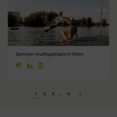
Sommer-Ausflugstipps in Wien
Kategorien: Erholung, Für Kinder, Kulturangeb
1
2
3
5
...
Nächstes