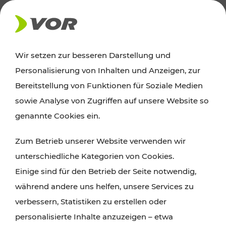
AKTUELLES
Wir setzen zur besseren Darstellung und
Personalisierung von Inhalten und Anzeigen, zur
Ausflugstipps
Bereitstellung von Funktionen für Soziale Medien
sowie Analyse von Zugriffen auf unsere Website so
Wien, Niederösterreich und das Burgenland
genannte Cookies ein.
entdecken: Egal ob Familienabenteuer,
Zum Betrieb unserer Website verwenden wir
Wanderungen, Kultur und Gastronomie,
unterschiedliche Kategorien von Cookies.
Radtouren oder purer Naturgenuss – viele
Einige sind für den Betrieb der Seite notwendig,
Attraktionen sind mit den Ticket- und Fahrplan-
während andere uns helfen, unsere Services zu
Angeboten des VOR gut und schnell erreichbar.
verbessern, Statistiken zu erstellen oder
personalisierte Inhalte anzuzeigen – etwa
ROUTE PLANEN