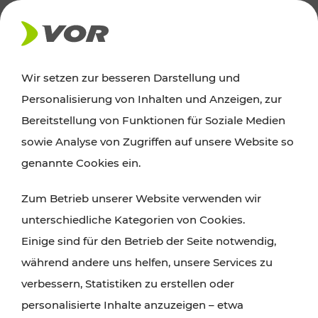
AKTUELLES
Wir setzen zur besseren Darstellung und
Personalisierung von Inhalten und Anzeigen, zur
Ausflugstipps
Bereitstellung von Funktionen für Soziale Medien
sowie Analyse von Zugriffen auf unsere Website so
Wien, Niederösterreich und das Burgenland
genannte Cookies ein.
entdecken: Egal ob Familienabenteuer,
Zum Betrieb unserer Website verwenden wir
Wanderungen, Kultur und Gastronomie,
unterschiedliche Kategorien von Cookies.
Radtouren oder purer Naturgenuss – viele
Einige sind für den Betrieb der Seite notwendig,
Attraktionen sind mit den Ticket- und Fahrplan-
während andere uns helfen, unsere Services zu
Angeboten des VOR gut und schnell erreichbar.
verbessern, Statistiken zu erstellen oder
personalisierte Inhalte anzuzeigen – etwa
ROUTE PLANEN