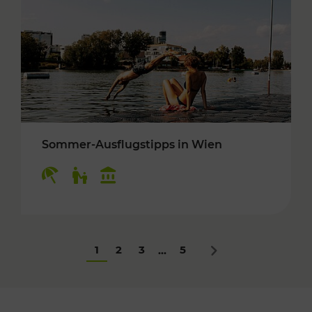
Sommer-Ausflugstipps in Wien
Kategorien: Erholung, Für Kinder, Kulturangeb
1
2
3
5
...
Nächstes