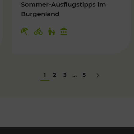
Sommer-Ausflugstipps im
Burgenland
Für Kinder
Kategorien: Erholung, Radwege, Fü
1
2
3
5
...
Nächstes