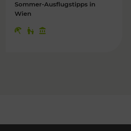
Sommer-Ausflugstipps in
Wien
r Kinder, Kulturangebot
Kategorien: Erholung, Für Kinder, K