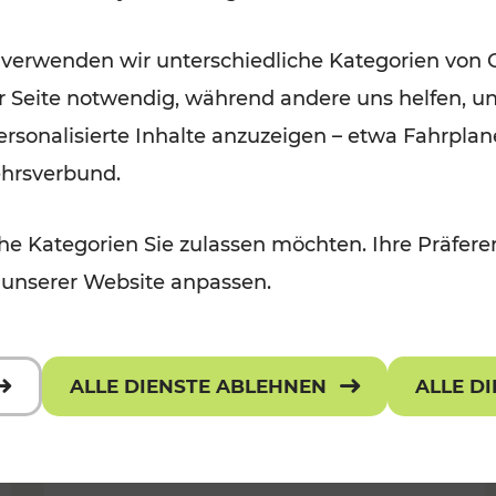
Öffis im VOR zu den schönsten
 verwenden wir unterschiedliche Kategorien von 
r, Kulturangebot
Ausflugszielen
er Seite notwendig, während andere uns helfen, un
Kategorien: Erholung
 personalisierte Inhalte anzuzeigen – etwa Fahrp
ehrsverbund.
e Kategorien Sie zulassen möchten. Ihre Präferen
 unserer Website anpassen.
ALLE DIENSTE ABLEHNEN
ALLE D