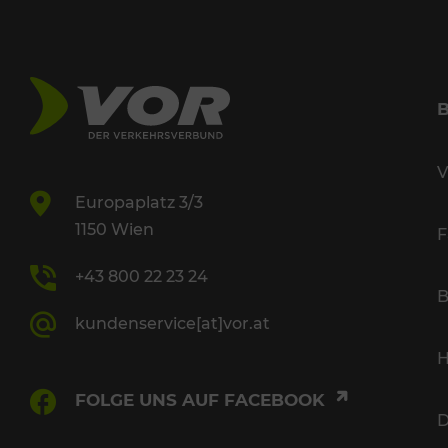
V
Europaplatz 3/3
1150 Wien
F
+43 800 22 23 24
B
kundenservice[at]vor.at
H
FOLGE UNS AUF FACEBOOK
D