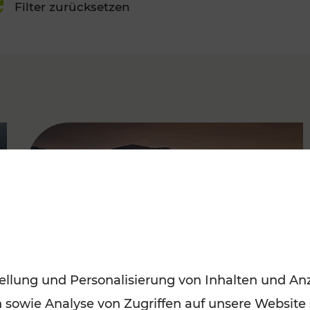
Filter zurücksetzen
FAMOUS
ellung und Personalisierung von Inhalten und Anz
n sowie Analyse von Zugriffen auf unsere Website
Frühling entdecken: Mit den