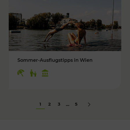
Sommer-Ausflugstipps in Wien
Kategorien: Erholung, Für Kinder, Kulturangeb
1
2
3
5
...
Nächstes