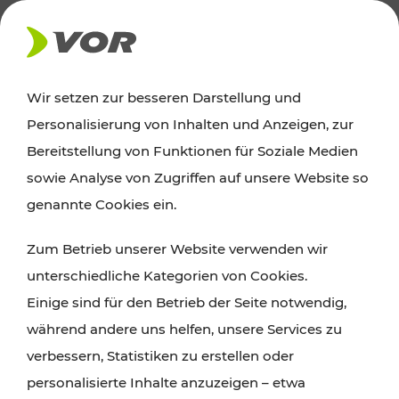
AKTUELLES
Wir setzen zur besseren Darstellung und
Personalisierung von Inhalten und Anzeigen, zur
Ausflugstipps
Bereitstellung von Funktionen für Soziale Medien
sowie Analyse von Zugriffen auf unsere Website so
Wien, Niederösterreich und das Burgenland
genannte Cookies ein.
entdecken: Egal ob Familienabenteuer,
Zum Betrieb unserer Website verwenden wir
Wanderungen, Kultur und Gastronomie,
unterschiedliche Kategorien von Cookies.
Radtouren oder purer Naturgenuss – viele
Einige sind für den Betrieb der Seite notwendig,
Attraktionen sind mit den Ticket- und Fahrplan-
während andere uns helfen, unsere Services zu
Angeboten des VOR gut und schnell erreichbar.
verbessern, Statistiken zu erstellen oder
personalisierte Inhalte anzuzeigen – etwa
ROUTE PLANEN