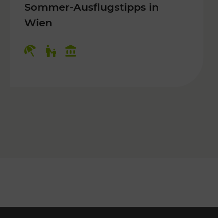
Sommer-Ausflugstipps in
Wien
r Kinder, Kulturangebot
Kategorien: Erholung, Für Kinder, K