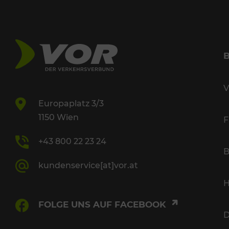
V
Europaplatz 3/3
1150 Wien
F
+43 800 22 23 24
B
kundenservice[at]vor.at
H
FOLGE UNS AUF FACEBOOK
D