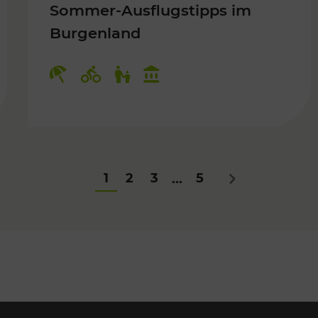
Sommer-Ausflugstipps im
Burgenland
Für Kinder
Kategorien: Erholung, Radwege, Fü
1
2
3
5
...
Nächstes