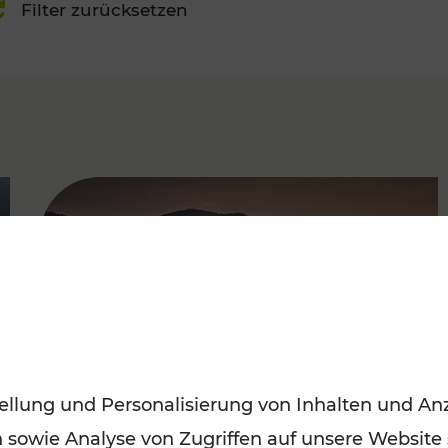
Filter zurücksetzen
FAMOUS
ellung und Personalisierung von Inhalten und Anz
n sowie Analyse von Zugriffen auf unsere Website
Frühling entdecken: Mit den