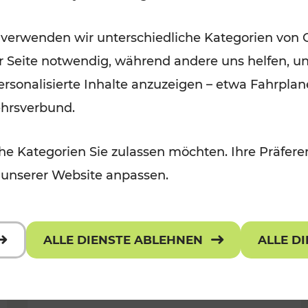
Öffis im VOR zu den schönsten
 verwenden wir unterschiedliche Kategorien von 
r, Kulturangebot
Ausflugszielen
er Seite notwendig, während andere uns helfen, un
Kategorien: Erholung
 personalisierte Inhalte anzuzeigen – etwa Fahrp
ehrsverbund.
e Kategorien Sie zulassen möchten. Ihre Präferen
 unserer Website anpassen.
ALLE DIENSTE ABLEHNEN
ALLE D