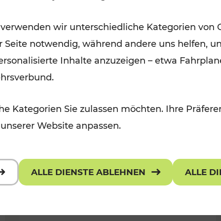
Öffis im VOR zu den schönsten
 verwenden wir unterschiedliche Kategorien von 
r, Kulturangebot
Ausflugszielen
er Seite notwendig, während andere uns helfen, un
Kategorien: Erholung
 personalisierte Inhalte anzuzeigen – etwa Fahrp
ehrsverbund.
e Kategorien Sie zulassen möchten. Ihre Präferen
 unserer Website anpassen.
ALLE DIENSTE ABLEHNEN
ALLE D