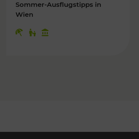
Sommer-Ausflugstipps in
Wien
r Kinder, Kulturangebot
Kategorien: Erholung, Für Kinder, K