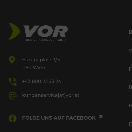
V
Europaplatz 3/3
1150 Wien
F
+43 800 22 23 24
B
kundenservice[at]vor.at
H
FOLGE UNS AUF FACEBOOK
D