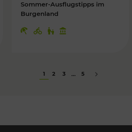
Sommer-Ausflugstipps im
Burgenland
Für Kinder
Kategorien: Erholung, Radwege, Fü
1
2
3
5
...
Nächstes