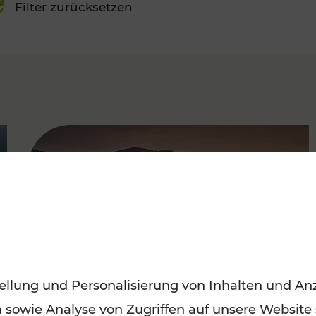
Filter zurücksetzen
FAMOUS
ellung und Personalisierung von Inhalten und Anz
n sowie Analyse von Zugriffen auf unsere Website
Frühling entdecken: Mit den