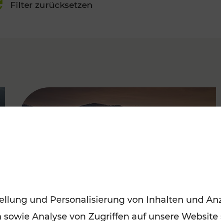
Filter zurücksetzen
FAMOUS
ellung und Personalisierung von Inhalten und Anz
n sowie Analyse von Zugriffen auf unsere Website
Frühling entdecken: Mit den