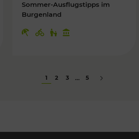
Sommer-Ausflugstipps im
Burgenland
Für Kinder
Kategorien: Erholung, Radwege, Fü
1
2
3
5
...
Nächstes