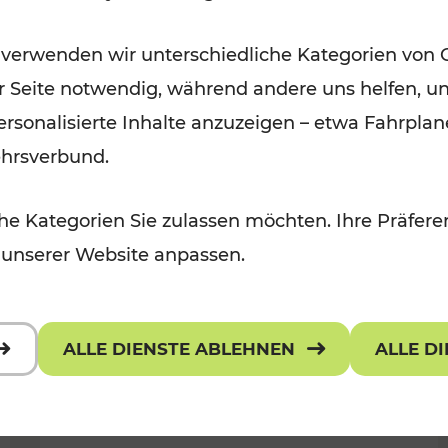
Öffis im VOR zu den schönsten
 verwenden wir unterschiedliche Kategorien von 
r, Kulturangebot
Ausflugszielen
er Seite notwendig, während andere uns helfen, un
Kategorien: Erholung
 personalisierte Inhalte anzuzeigen – etwa Fahrp
ehrsverbund.
e Kategorien Sie zulassen möchten. Ihre Präferen
 unserer Website anpassen.
ALLE DIENSTE ABLEHNEN
ALLE D