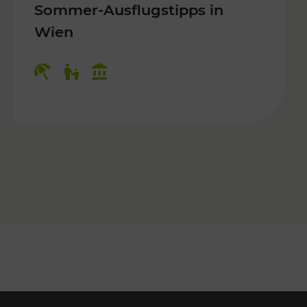
Sommer-Ausflugstipps in
Wien
r Kinder, Kulturangebot
Kategorien: Erholung, Für Kinder, K