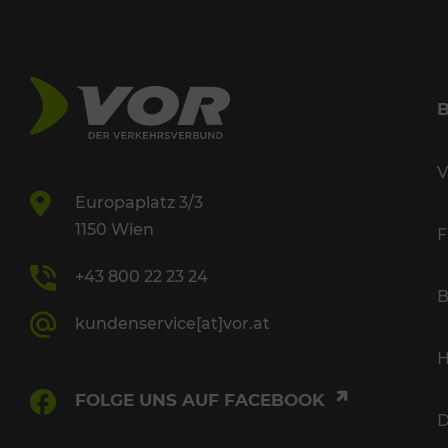
V
Europaplatz 3/3
1150 Wien
F
+43 800 22 23 24
B
kundenservice[at]vor.at
H
FOLGE UNS AUF FACEBOOK
D