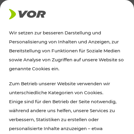
AKTUELLES
Wir setzen zur besseren Darstellung und
Personalisierung von Inhalten und Anzeigen, zur
Ausflugstipps
Bereitstellung von Funktionen für Soziale Medien
sowie Analyse von Zugriffen auf unsere Website so
Wien, Niederösterreich und das Burgenland
genannte Cookies ein.
entdecken: Egal ob Familienabenteuer,
Zum Betrieb unserer Website verwenden wir
Wanderungen, Kultur und Gastronomie,
unterschiedliche Kategorien von Cookies.
Radtouren oder purer Naturgenuss – viele
Einige sind für den Betrieb der Seite notwendig,
Attraktionen sind mit den Ticket- und Fahrplan-
während andere uns helfen, unsere Services zu
Angeboten des VOR gut und schnell erreichbar.
verbessern, Statistiken zu erstellen oder
personalisierte Inhalte anzuzeigen – etwa
ROUTE PLANEN