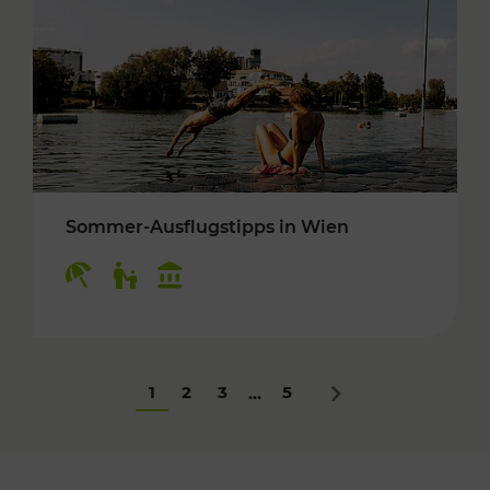
Sommer-Ausflugstipps in Wien
Kategorien: Erholung, Für Kinder, Kulturangeb
1
2
3
5
...
Nächstes