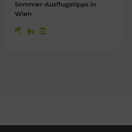
Sommer-Ausflugstipps in
Wien
r Kinder, Kulturangebot
Kategorien: Erholung, Für Kinder, K