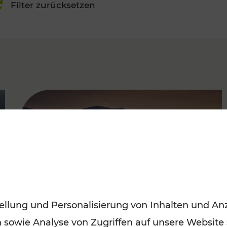
Filter zurücksetzen
FAMOUS
ellung und Personalisierung von Inhalten und Anz
n sowie Analyse von Zugriffen auf unsere Website
Frühling entdecken: Mit den