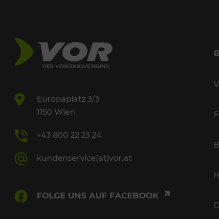
V
Europaplatz 3/3
1150 Wien
F
+43 800 22 23 24
B
kundenservice[at]vor.at
H
FOLGE UNS AUF FACEBOOK
D