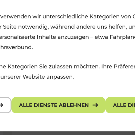
Öffis im VOR zu den schönsten
 verwenden wir unterschiedliche Kategorien von 
r, Kulturangebot
Ausflugszielen
er Seite notwendig, während andere uns helfen, un
Kategorien: Erholung
 personalisierte Inhalte anzuzeigen – etwa Fahrp
ehrsverbund.
e Kategorien Sie zulassen möchten. Ihre Präferen
 unserer Website anpassen.
ALLE DIENSTE ABLEHNEN
ALLE D