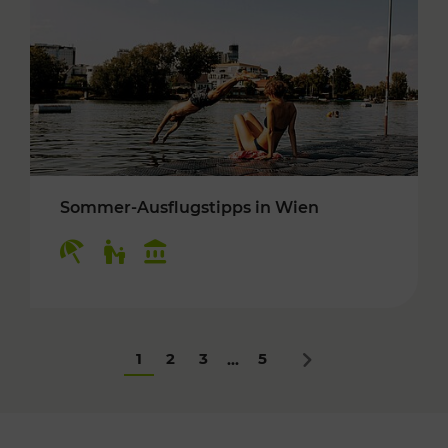
Sommer-Ausflugstipps in Wien
Kategorien: Erholung, Für Kinder, Kulturangeb
1
2
3
5
...
Nächstes