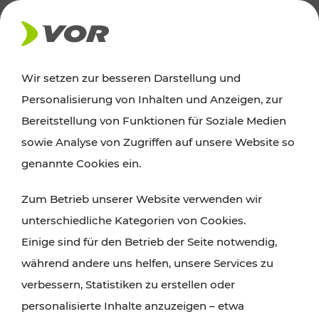
AKTUELLES
Wir setzen zur besseren Darstellung und
Personalisierung von Inhalten und Anzeigen, zur
Ausflugstipps
Bereitstellung von Funktionen für Soziale Medien
sowie Analyse von Zugriffen auf unsere Website so
Wien, Niederösterreich und das Burgenland
genannte Cookies ein.
entdecken: Egal ob Familienabenteuer,
Zum Betrieb unserer Website verwenden wir
Wanderungen, Kultur und Gastronomie,
unterschiedliche Kategorien von Cookies.
Radtouren oder purer Naturgenuss – viele
Einige sind für den Betrieb der Seite notwendig,
Attraktionen sind mit den Ticket- und Fahrplan-
während andere uns helfen, unsere Services zu
Angeboten des VOR gut und schnell erreichbar.
verbessern, Statistiken zu erstellen oder
personalisierte Inhalte anzuzeigen – etwa
ROUTE PLANEN