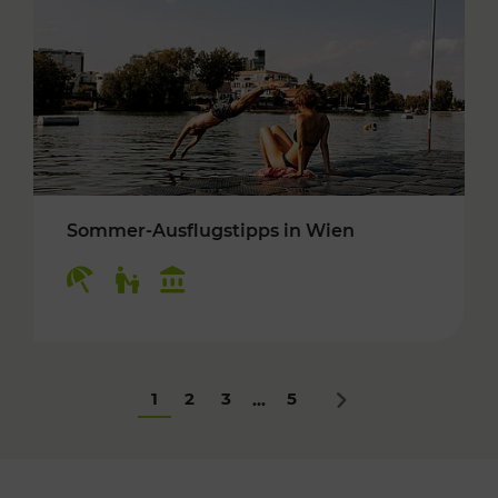
Sommer-Ausflugstipps in Wien
Kategorien: Erholung, Für Kinder, Kulturangeb
1
2
3
5
...
Nächstes