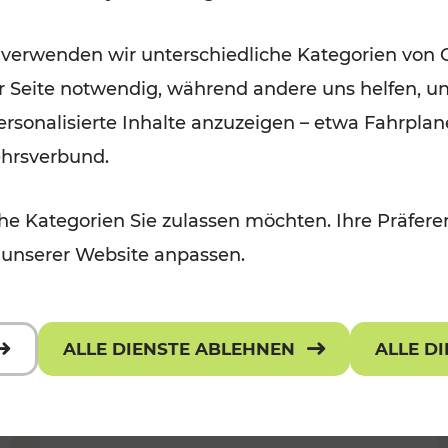
Öffis im VOR zu den schönsten
 verwenden wir unterschiedliche Kategorien von 
r, Kulturangebot
Ausflugszielen
er Seite notwendig, während andere uns helfen, un
Kategorien: Erholung
 personalisierte Inhalte anzuzeigen – etwa Fahrp
ehrsverbund.
e Kategorien Sie zulassen möchten. Ihre Präferen
 unserer Website anpassen.
ALLE DIENSTE ABLEHNEN
ALLE D