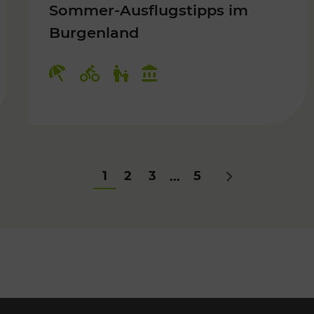
Sommer-Ausflugstipps im
Burgenland
Für Kinder
Kategorien: Erholung, Radwege, Fü
1
2
3
5
...
Nächstes