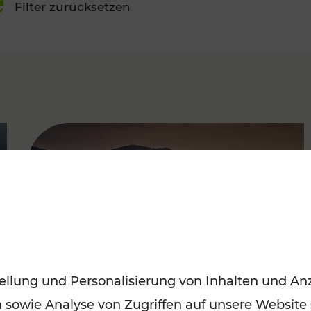
Filter zurücksetzen
FAMOUS
ellung und Personalisierung von Inhalten und Anz
n sowie Analyse von Zugriffen auf unsere Website
Frühling entdecken: Mit den