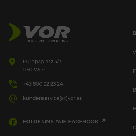
V
Europaplatz 3/3
1150 Wien
F
+43 800 22 23 24
B
kundenservice[at]vor.at
H
FOLGE UNS AUF FACEBOOK
D