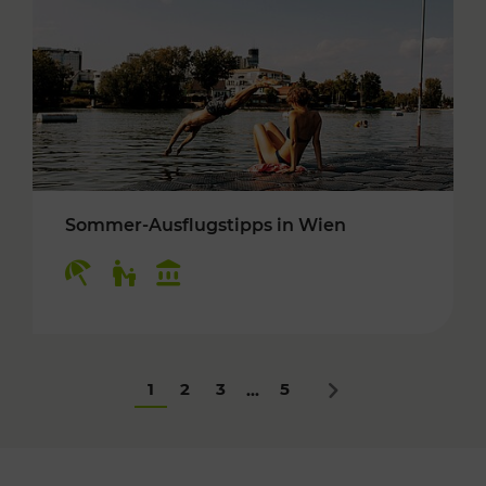
Sommer-Ausflugstipps in Wien
Kategorien: Erholung, Für Kinder, Kulturangeb
1
2
3
5
...
Nächstes