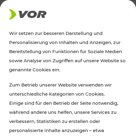
AKTUELLES
Wir setzen zur besseren Darstellung und
Personalisierung von Inhalten und Anzeigen, zur
Ausflugstipps
Bereitstellung von Funktionen für Soziale Medien
sowie Analyse von Zugriffen auf unsere Website so
Wien, Niederösterreich und das Burgenland
genannte Cookies ein.
entdecken: Egal ob Familienabenteuer,
Zum Betrieb unserer Website verwenden wir
Wanderungen, Kultur und Gastronomie,
unterschiedliche Kategorien von Cookies.
Radtouren oder purer Naturgenuss – viele
Einige sind für den Betrieb der Seite notwendig,
Attraktionen sind mit den Ticket- und Fahrplan-
während andere uns helfen, unsere Services zu
Angeboten des VOR gut und schnell erreichbar.
verbessern, Statistiken zu erstellen oder
personalisierte Inhalte anzuzeigen – etwa
ROUTE PLANEN