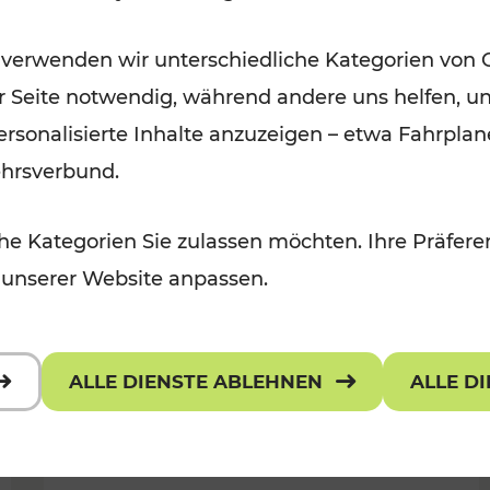
Öffis im VOR zu den schönsten
 verwenden wir unterschiedliche Kategorien von 
r, Kulturangebot
Ausflugszielen
er Seite notwendig, während andere uns helfen, un
Kategorien: Erholung
 personalisierte Inhalte anzuzeigen – etwa Fahrp
ehrsverbund.
e Kategorien Sie zulassen möchten. Ihre Präferen
 unserer Website anpassen.
ALLE DIENSTE ABLEHNEN
ALLE D