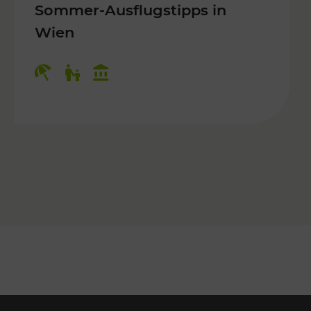
Sommer-Ausflugstipps in
Wien
r Kinder, Kulturangebot
Kategorien: Erholung, Für Kinder, K