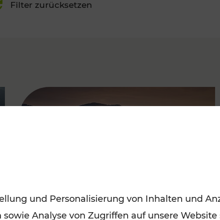
Filter zurücksetzen
FAMOUS
ellung und Personalisierung von Inhalten und Anz
n sowie Analyse von Zugriffen auf unsere Website
Frühling entdecken: Mit den