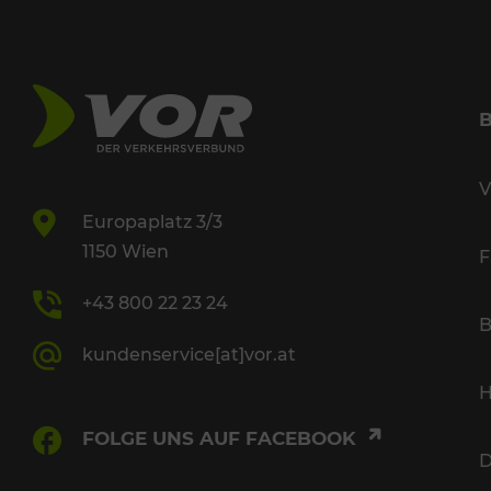
V
Europaplatz 3/3
1150 Wien
F
+43 800 22 23 24
B
kundenservice[at]vor.at
H
FOLGE UNS AUF FACEBOOK
D