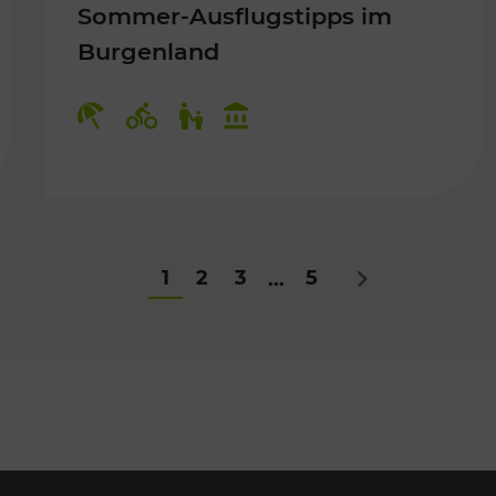
Sommer-Ausflugstipps im
Burgenland
Für Kinder
Kategorien: Erholung, Radwege, Fü
1
2
3
5
...
Nächstes