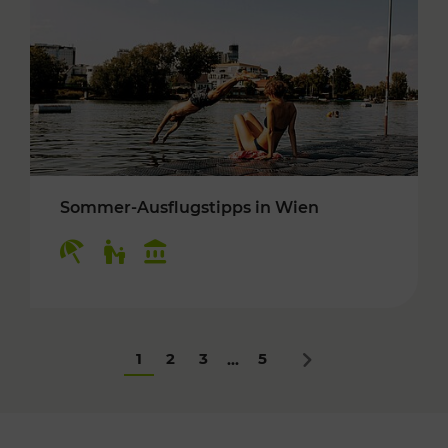
Sommer-Ausflugstipps in Wien
Kategorien: Erholung, Für Kinder, Kulturangeb
1
2
3
5
...
Nächstes