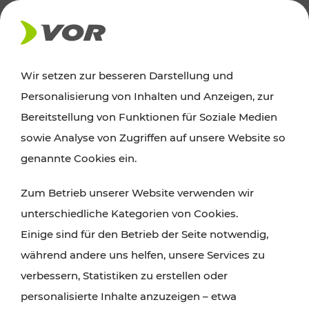
AKTUELLES
Wir setzen zur besseren Darstellung und
Personalisierung von Inhalten und Anzeigen, zur
Ausflugstipps
Bereitstellung von Funktionen für Soziale Medien
sowie Analyse von Zugriffen auf unsere Website so
Wien, Niederösterreich und das Burgenland
genannte Cookies ein.
entdecken: Egal ob Familienabenteuer,
Zum Betrieb unserer Website verwenden wir
Wanderungen, Kultur und Gastronomie,
unterschiedliche Kategorien von Cookies.
Radtouren oder purer Naturgenuss – viele
Einige sind für den Betrieb der Seite notwendig,
Attraktionen sind mit den Ticket- und Fahrplan-
während andere uns helfen, unsere Services zu
Angeboten des VOR gut und schnell erreichbar.
verbessern, Statistiken zu erstellen oder
personalisierte Inhalte anzuzeigen – etwa
ROUTE PLANEN