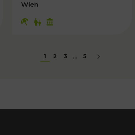
Wien
Für Kinder, Kulturangebot
Kategorien: Erholung, Für Kinder,
1
2
3
5
...
Nächstes