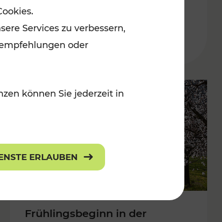
Cookies.
Niederösterreich
sere Services zu verbessern,
 Kulturangebot
Kategorien: Erholung, Radwege, Für
lanempfehlungen oder
zen können Sie jederzeit in
IENSTE ERLAUBEN
Frühlingsbeginn in der