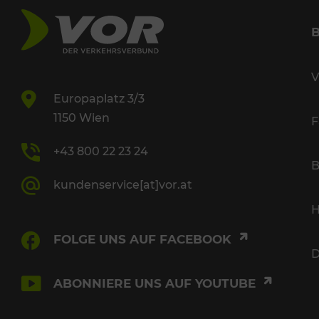
V
Europaplatz 3/3
1150 Wien
F
+43 800 22 23 24
B
kundenservice[at]vor.at
H
FOLGE UNS AUF FACEBOOK
D
ABONNIERE UNS AUF YOUTUBE