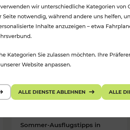
 verwenden wir unterschiedliche Kategorien von 
in der Ostregion
er Seite notwendig, während andere uns helfen, un
r, Kulturangebot
Kategorien: Erholung, Für Kinder,
 personalisierte Inhalte anzuzeigen – etwa Fahrp
ehrsverbund.
e Kategorien Sie zulassen möchten. Ihre Präferen
 unserer Website anpassen.
ALLE DIENSTE ABLEHNEN
ALLE D
Sommer-Ausflugstipps in