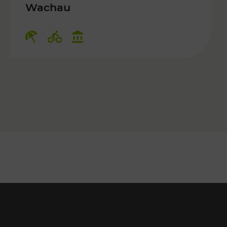
Wachau
 Kulturangebot
Kategorien: Erholung, Radwege, Ku