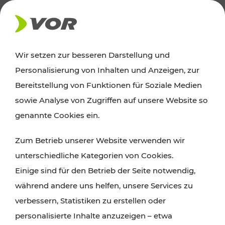
AKTUELLES
Wir setzen zur besseren Darstellung und
Personalisierung von Inhalten und Anzeigen, zur
Ausflugstipps
Bereitstellung von Funktionen für Soziale Medien
sowie Analyse von Zugriffen auf unsere Website so
Wien, Niederösterreich und das Burgenland
genannte Cookies ein.
entdecken: Egal ob Familienabenteuer,
Zum Betrieb unserer Website verwenden wir
Wanderungen, Kultur und Gastronomie,
unterschiedliche Kategorien von Cookies.
Radtouren oder purer Naturgenuss – viele
Einige sind für den Betrieb der Seite notwendig,
Attraktionen sind mit den Ticket- und Fahrplan-
während andere uns helfen, unsere Services zu
Angeboten des VOR gut und schnell erreichbar.
verbessern, Statistiken zu erstellen oder
personalisierte Inhalte anzuzeigen – etwa
ROUTE PLANEN