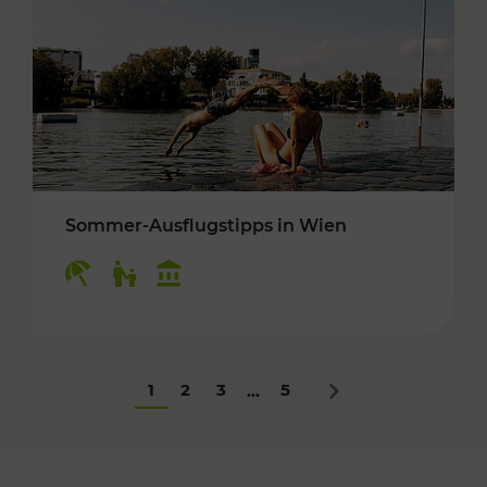
Sommer-Ausflugstipps in Wien
Kategorien: Erholung, Für Kinder, Kulturangeb
1
2
3
5
...
Nächstes