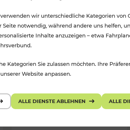
Öffis im VOR zu den schönsten
 verwenden wir unterschiedliche Kategorien von 
r, Kulturangebot
Ausflugszielen
er Seite notwendig, während andere uns helfen, un
Kategorien: Erholung
 personalisierte Inhalte anzuzeigen – etwa Fahrp
ehrsverbund.
e Kategorien Sie zulassen möchten. Ihre Präferen
 unserer Website anpassen.
ALLE DIENSTE ABLEHNEN
ALLE D