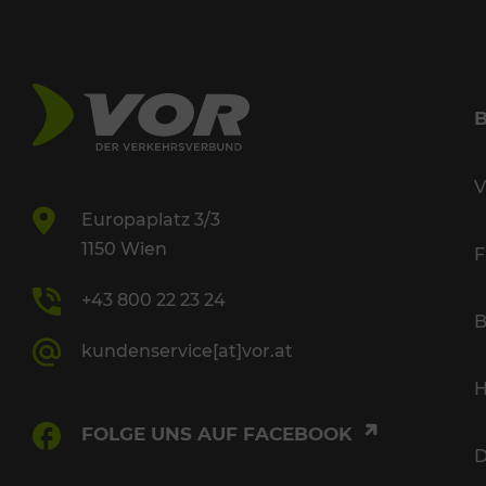
V
Europaplatz 3/3
1150 Wien
F
+43 800 22 23 24
B
kundenservice[at]vor.at
H
FOLGE UNS AUF FACEBOOK
D