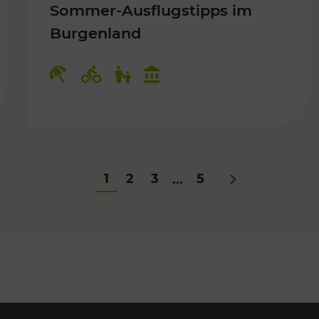
Sommer-Ausflugstipps im
Burgenland
Für Kinder
Kategorien: Erholung, Radwege, Fü
1
2
3
5
...
Nächstes