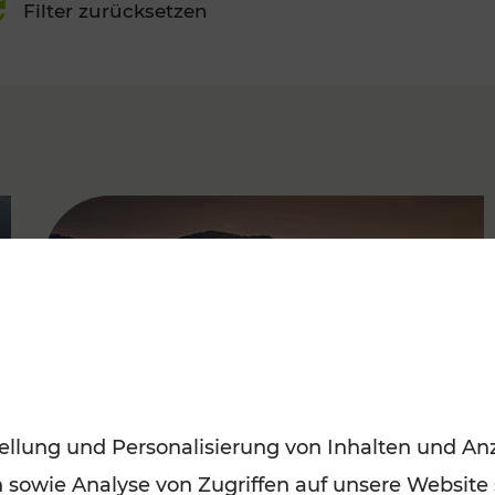
Filter zurücksetzen
FAMOUS
ellung und Personalisierung von Inhalten und Anz
n sowie Analyse von Zugriffen auf unsere Website
Frühling entdecken: Mit den