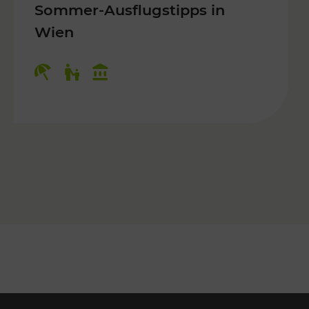
Sommer-Ausflugstipps in
Wien
r Kinder, Kulturangebot
Kategorien: Erholung, Für Kinder, K