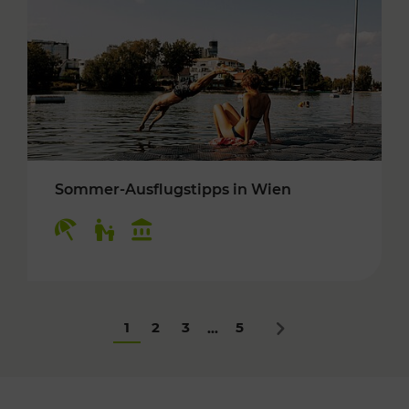
Sommer-Ausflugstipps in Wien
Kategorien: Erholung, Für Kinder, Kulturangeb
1
2
3
5
...
Nächstes