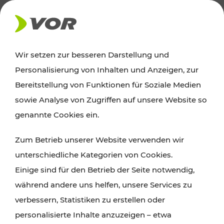
AKTUELLES
Wir setzen zur besseren Darstellung und
Personalisierung von Inhalten und Anzeigen, zur
Ausflugstipps
Bereitstellung von Funktionen für Soziale Medien
sowie Analyse von Zugriffen auf unsere Website so
Wien, Niederösterreich und das Burgenland
genannte Cookies ein.
entdecken: Egal ob Familienabenteuer,
Zum Betrieb unserer Website verwenden wir
Wanderungen, Kultur und Gastronomie,
unterschiedliche Kategorien von Cookies.
Radtouren oder purer Naturgenuss – viele
Einige sind für den Betrieb der Seite notwendig,
Attraktionen sind mit den Ticket- und Fahrplan-
während andere uns helfen, unsere Services zu
Angeboten des VOR gut und schnell erreichbar.
verbessern, Statistiken zu erstellen oder
personalisierte Inhalte anzuzeigen – etwa
ROUTE PLANEN