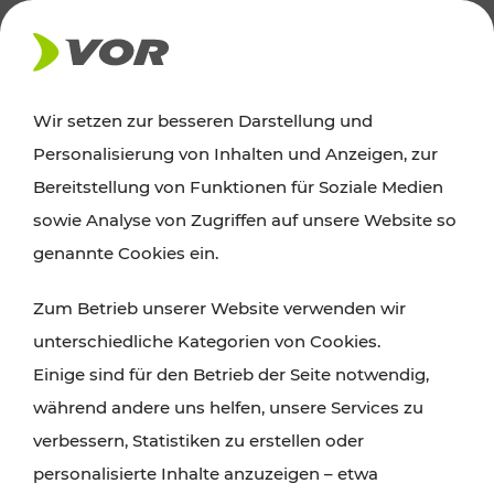
AKTUELLES
Wir setzen zur besseren Darstellung und
Personalisierung von Inhalten und Anzeigen, zur
Ausflugstipps
Bereitstellung von Funktionen für Soziale Medien
sowie Analyse von Zugriffen auf unsere Website so
Wien, Niederösterreich und das Burgenland
genannte Cookies ein.
entdecken: Egal ob Familienabenteuer,
Zum Betrieb unserer Website verwenden wir
Wanderungen, Kultur und Gastronomie,
unterschiedliche Kategorien von Cookies.
Radtouren oder purer Naturgenuss – viele
Einige sind für den Betrieb der Seite notwendig,
Attraktionen sind mit den Ticket- und Fahrplan-
während andere uns helfen, unsere Services zu
Angeboten des VOR gut und schnell erreichbar.
verbessern, Statistiken zu erstellen oder
personalisierte Inhalte anzuzeigen – etwa
ROUTE PLANEN