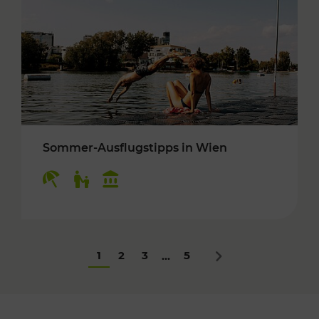
Sommer-Ausflugstipps in Wien
Kategorien: Erholung, Für Kinder, Kulturangeb
1
2
3
5
...
Nächstes