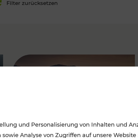
Filter zurücksetzen
FAMOUS
ellung und Personalisierung von Inhalten und Anz
n sowie Analyse von Zugriffen auf unsere Website
Frühling entdecken: Mit den