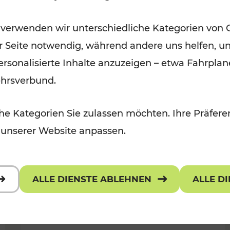
Öffis im VOR zu den schönsten
 verwenden wir unterschiedliche Kategorien von 
r, Kulturangebot
Ausflugszielen
er Seite notwendig, während andere uns helfen, un
Kategorien: Erholung
 personalisierte Inhalte anzuzeigen – etwa Fahrp
ehrsverbund.
e Kategorien Sie zulassen möchten. Ihre Präferen
 unserer Website anpassen.
ALLE DIENSTE ABLEHNEN
ALLE D