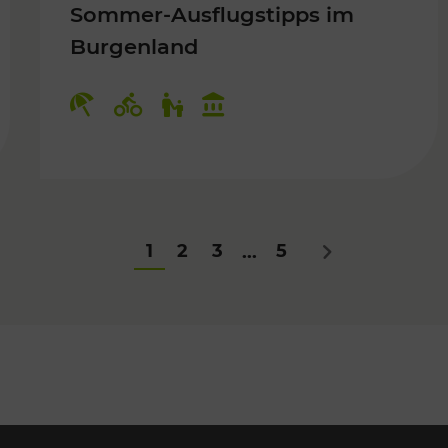
Sommer-Ausflugstipps im
Burgenland
Für Kinder
Kategorien: Erholung, Radwege, Fü
1
2
3
5
...
Nächstes