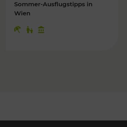
Sommer-Ausflugstipps in
Wien
r Kinder, Kulturangebot
Kategorien: Erholung, Für Kinder, K