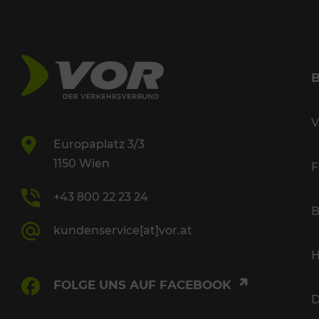
V
Europaplatz 3/3
1150 Wien
F
+43 800 22 23 24
B
kundenservice[at]vor.at
H
FOLGE UNS AUF FACEBOOK
D