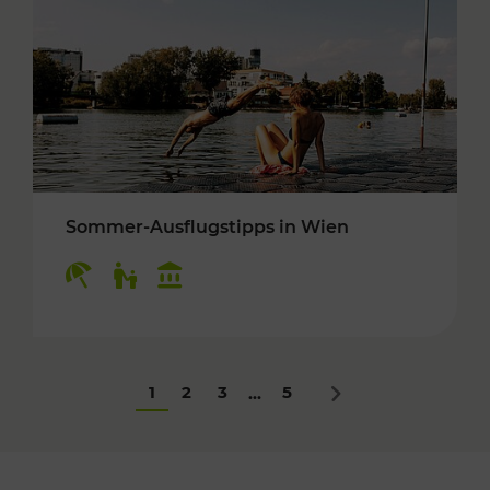
Sommer-Ausflugstipps in Wien
Kategorien: Erholung, Für Kinder, Kulturangeb
1
2
3
5
...
Nächstes