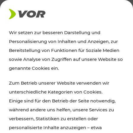
AKTUELLES
Wir setzen zur besseren Darstellung und
Personalisierung von Inhalten und Anzeigen, zur
Ausflugstipps
Bereitstellung von Funktionen für Soziale Medien
sowie Analyse von Zugriffen auf unsere Website so
Wien, Niederösterreich und das Burgenland
genannte Cookies ein.
entdecken: Egal ob Familienabenteuer,
Zum Betrieb unserer Website verwenden wir
Wanderungen, Kultur und Gastronomie,
unterschiedliche Kategorien von Cookies.
Radtouren oder purer Naturgenuss – viele
Einige sind für den Betrieb der Seite notwendig,
Attraktionen sind mit den Ticket- und Fahrplan-
während andere uns helfen, unsere Services zu
Angeboten des VOR gut und schnell erreichbar.
verbessern, Statistiken zu erstellen oder
personalisierte Inhalte anzuzeigen – etwa
ROUTE PLANEN