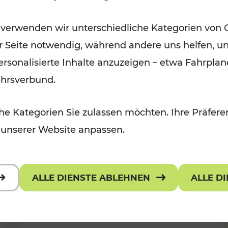
Öffis im VOR zu den schönsten
 verwenden wir unterschiedliche Kategorien von 
r, Kulturangebot
Ausflugszielen
er Seite notwendig, während andere uns helfen, un
Kategorien: Erholung
 personalisierte Inhalte anzuzeigen – etwa Fahrp
ehrsverbund.
e Kategorien Sie zulassen möchten. Ihre Präferen
 unserer Website anpassen.
ALLE DIENSTE ABLEHNEN
ALLE D