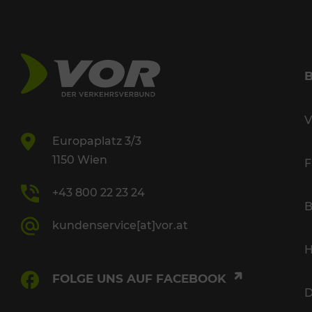
V
Europaplatz 3/3
1150 Wien
F
+43 800 22 23 24
B
kundenservice[at]vor.at
H
FOLGE UNS AUF FACEBOOK
D