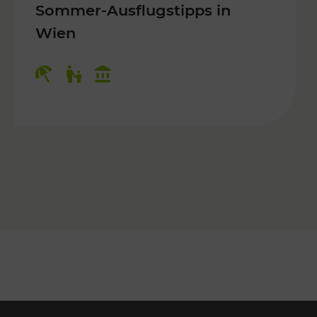
Sommer-Ausflugstipps in
Wien
r Kinder, Kulturangebot
Kategorien: Erholung, Für Kinder, K