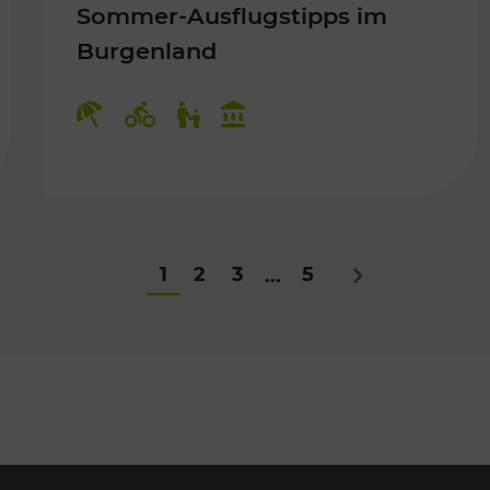
Sommer-Ausflugstipps im
Burgenland
Für Kinder
Kategorien: Erholung, Radwege, Fü
1
2
3
5
...
Nächstes