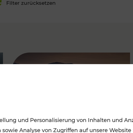
Filter zurücksetzen
FAMOUS
ellung und Personalisierung von Inhalten und Anz
n sowie Analyse von Zugriffen auf unsere Website
Frühling entdecken: Mit den