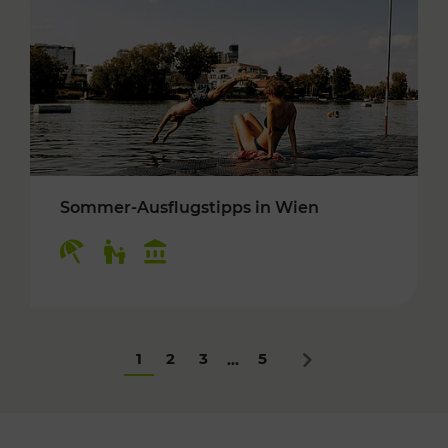
Sommer-Ausflugstipps in Wien
Kategorien: Erholung, Für Kinder, Kulturangeb
1
2
3
5
...
Nächstes