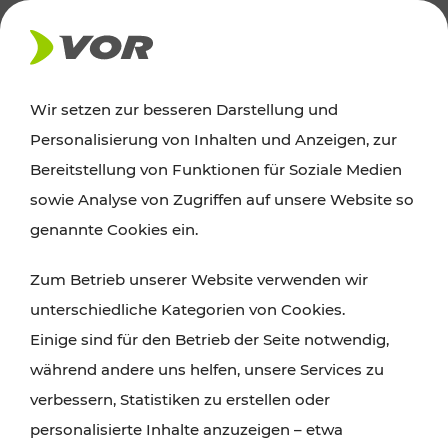
AKTUELLES
Wir setzen zur besseren Darstellung und
Personalisierung von Inhalten und Anzeigen, zur
Ausflugstipps
Bereitstellung von Funktionen für Soziale Medien
sowie Analyse von Zugriffen auf unsere Website so
Wien, Niederösterreich und das Burgenland
genannte Cookies ein.
entdecken: Egal ob Familienabenteuer,
Zum Betrieb unserer Website verwenden wir
Wanderungen, Kultur und Gastronomie,
unterschiedliche Kategorien von Cookies.
Radtouren oder purer Naturgenuss – viele
Einige sind für den Betrieb der Seite notwendig,
Attraktionen sind mit den Ticket- und Fahrplan-
während andere uns helfen, unsere Services zu
Angeboten des VOR gut und schnell erreichbar.
verbessern, Statistiken zu erstellen oder
personalisierte Inhalte anzuzeigen – etwa
ROUTE PLANEN