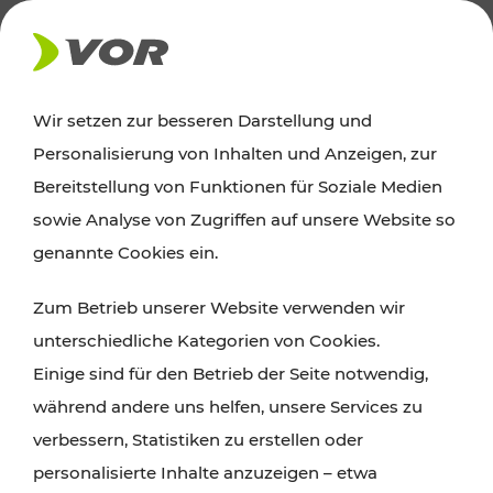
AKTUELLES
Wir setzen zur besseren Darstellung und
Personalisierung von Inhalten und Anzeigen, zur
Ausflugstipps
Bereitstellung von Funktionen für Soziale Medien
sowie Analyse von Zugriffen auf unsere Website so
Wien, Niederösterreich und das Burgenland
genannte Cookies ein.
entdecken: Egal ob Familienabenteuer,
Zum Betrieb unserer Website verwenden wir
Wanderungen, Kultur und Gastronomie,
unterschiedliche Kategorien von Cookies.
Radtouren oder purer Naturgenuss – viele
Einige sind für den Betrieb der Seite notwendig,
Attraktionen sind mit den Ticket- und Fahrplan-
während andere uns helfen, unsere Services zu
Angeboten des VOR gut und schnell erreichbar.
verbessern, Statistiken zu erstellen oder
personalisierte Inhalte anzuzeigen – etwa
ROUTE PLANEN