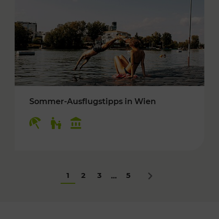
Sommer-Ausflugstipps in Wien
Kategorien: Erholung, Für Kinder, Kulturangeb
1
2
3
5
...
Nächstes