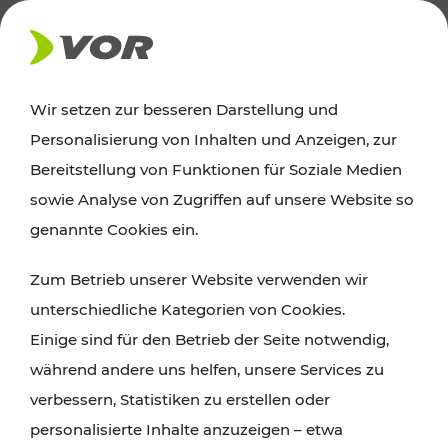
AKTUELLES
Wir setzen zur besseren Darstellung und
Personalisierung von Inhalten und Anzeigen, zur
Ausflugstipps
Bereitstellung von Funktionen für Soziale Medien
sowie Analyse von Zugriffen auf unsere Website so
Wien, Niederösterreich und das Burgenland
genannte Cookies ein.
entdecken: Egal ob Familienabenteuer,
Zum Betrieb unserer Website verwenden wir
Wanderungen, Kultur und Gastronomie,
unterschiedliche Kategorien von Cookies.
Radtouren oder purer Naturgenuss – viele
Einige sind für den Betrieb der Seite notwendig,
Attraktionen sind mit den Ticket- und Fahrplan-
während andere uns helfen, unsere Services zu
Angeboten des VOR gut und schnell erreichbar.
verbessern, Statistiken zu erstellen oder
personalisierte Inhalte anzuzeigen – etwa
ROUTE PLANEN