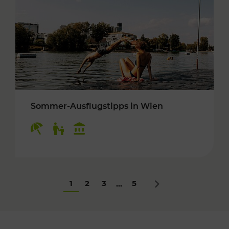
Sommer-Ausflugstipps in Wien
Kategorien: Erholung, Für Kinder, Kulturangeb
1
2
3
5
...
Nächstes