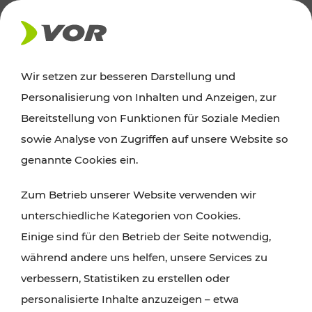
AKTUELLES
Wir setzen zur besseren Darstellung und
Personalisierung von Inhalten und Anzeigen, zur
Ausflugstipps
Bereitstellung von Funktionen für Soziale Medien
sowie Analyse von Zugriffen auf unsere Website so
Wien, Niederösterreich und das Burgenland
genannte Cookies ein.
entdecken: Egal ob Familienabenteuer,
Zum Betrieb unserer Website verwenden wir
Wanderungen, Kultur und Gastronomie,
unterschiedliche Kategorien von Cookies.
Radtouren oder purer Naturgenuss – viele
Einige sind für den Betrieb der Seite notwendig,
Attraktionen sind mit den Ticket- und Fahrplan-
während andere uns helfen, unsere Services zu
Angeboten des VOR gut und schnell erreichbar.
verbessern, Statistiken zu erstellen oder
personalisierte Inhalte anzuzeigen – etwa
ROUTE PLANEN