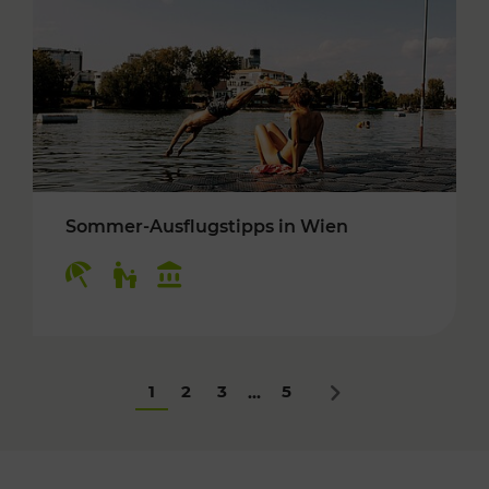
Sommer-Ausflugstipps in Wien
Kategorien: Erholung, Für Kinder, Kulturangeb
1
2
3
5
...
Nächstes