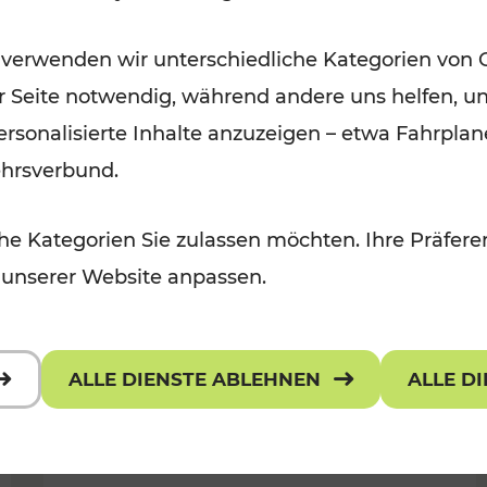
Öffis im VOR zu den schönsten
 verwenden wir unterschiedliche Kategorien von 
r, Kulturangebot
Ausflugszielen
er Seite notwendig, während andere uns helfen, un
Kategorien: Erholung
 personalisierte Inhalte anzuzeigen – etwa Fahrp
ehrsverbund.
e Kategorien Sie zulassen möchten. Ihre Präferen
 unserer Website anpassen.
ALLE DIENSTE ABLEHNEN
ALLE D