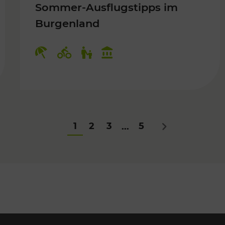
Sommer-Ausflugstipps im
Burgenland
Für Kinder
Kategorien: Erholung, Radwege, Fü
1
2
3
5
...
Nächstes