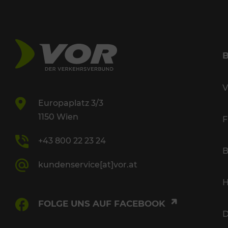
V
Europaplatz 3/3
1150 Wien
F
+43 800 22 23 24
B
kundenservice[at]vor.at
H
FOLGE UNS AUF FACEBOOK
D