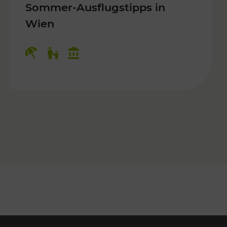
Sommer-Ausflugstipps in
Wien
r Kinder, Kulturangebot
Kategorien: Erholung, Für Kinder, K