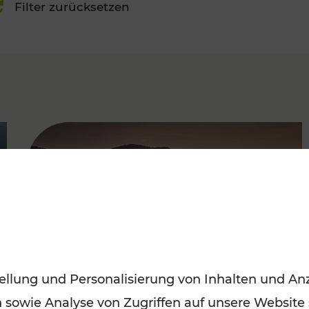
Filter zurücksetzen
FAMOUS
ellung und Personalisierung von Inhalten und Anz
n sowie Analyse von Zugriffen auf unsere Website
Frühling entdecken: Mit den