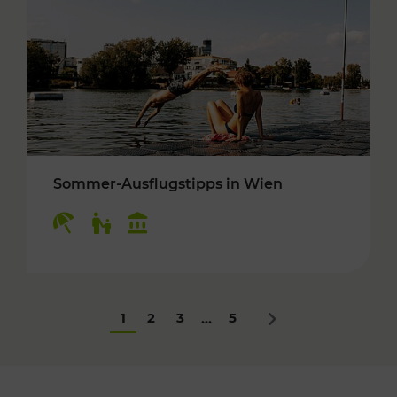
Sommer-Ausflugstipps in Wien
Kategorien: Erholung, Für Kinder, Kulturangeb
1
2
3
5
...
Nächstes