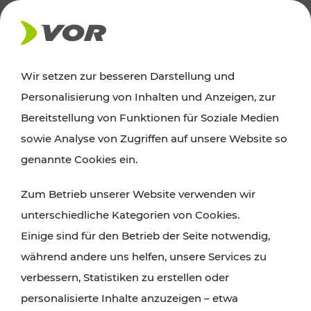
AKTUELLES
Wir setzen zur besseren Darstellung und
Personalisierung von Inhalten und Anzeigen, zur
Ausflugstipps
Bereitstellung von Funktionen für Soziale Medien
sowie Analyse von Zugriffen auf unsere Website so
Wien, Niederösterreich und das Burgenland
genannte Cookies ein.
entdecken: Egal ob Familienabenteuer,
Zum Betrieb unserer Website verwenden wir
Wanderungen, Kultur und Gastronomie,
unterschiedliche Kategorien von Cookies.
Radtouren oder purer Naturgenuss – viele
Einige sind für den Betrieb der Seite notwendig,
Attraktionen sind mit den Ticket- und Fahrplan-
während andere uns helfen, unsere Services zu
Angeboten des VOR gut und schnell erreichbar.
verbessern, Statistiken zu erstellen oder
personalisierte Inhalte anzuzeigen – etwa
ROUTE PLANEN