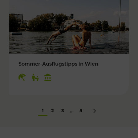
Sommer-Ausflugstipps in Wien
Kategorien: Erholung, Für Kinder, Kulturangeb
1
2
3
5
...
Nächstes