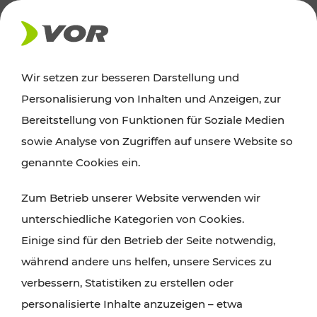
AKTUELLES
Wir setzen zur besseren Darstellung und
Personalisierung von Inhalten und Anzeigen, zur
Ausflugstipps
Bereitstellung von Funktionen für Soziale Medien
sowie Analyse von Zugriffen auf unsere Website so
Wien, Niederösterreich und das Burgenland
genannte Cookies ein.
entdecken: Egal ob Familienabenteuer,
Zum Betrieb unserer Website verwenden wir
Wanderungen, Kultur und Gastronomie,
unterschiedliche Kategorien von Cookies.
Radtouren oder purer Naturgenuss – viele
Einige sind für den Betrieb der Seite notwendig,
Attraktionen sind mit den Ticket- und Fahrplan-
während andere uns helfen, unsere Services zu
Angeboten des VOR gut und schnell erreichbar.
verbessern, Statistiken zu erstellen oder
personalisierte Inhalte anzuzeigen – etwa
ROUTE PLANEN