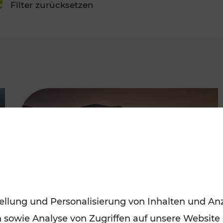
Filter zurücksetzen
FAMOUS
ellung und Personalisierung von Inhalten und Anz
n sowie Analyse von Zugriffen auf unsere Website
Frühling entdecken: Mit den