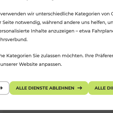
Öffis im VOR zu den schönsten
 verwenden wir unterschiedliche Kategorien von 
r, Kulturangebot
Ausflugszielen
er Seite notwendig, während andere uns helfen, un
Kategorien: Erholung
 personalisierte Inhalte anzuzeigen – etwa Fahrp
ehrsverbund.
e Kategorien Sie zulassen möchten. Ihre Präferen
 unserer Website anpassen.
ALLE DIENSTE ABLEHNEN
ALLE D