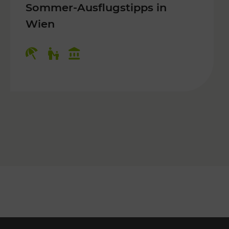
Sommer-Ausflugstipps in
Wien
r Kinder, Kulturangebot
Kategorien: Erholung, Für Kinder, K