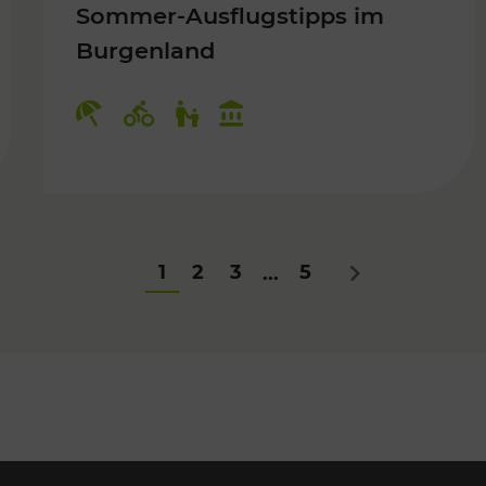
Sommer-Ausflugstipps im
Burgenland
Für Kinder
Kategorien: Erholung, Radwege, Fü
1
2
3
5
...
Nächstes