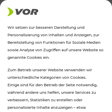
AKTUELLES
Wir setzen zur besseren Darstellung und
Personalisierung von Inhalten und Anzeigen, zur
Ausflugstipps
Bereitstellung von Funktionen für Soziale Medien
sowie Analyse von Zugriffen auf unsere Website so
Wien, Niederösterreich und das Burgenland
genannte Cookies ein.
entdecken: Egal ob Familienabenteuer,
Zum Betrieb unserer Website verwenden wir
Wanderungen, Kultur und Gastronomie,
unterschiedliche Kategorien von Cookies.
Radtouren oder purer Naturgenuss – viele
Einige sind für den Betrieb der Seite notwendig,
Attraktionen sind mit den Ticket- und Fahrplan-
während andere uns helfen, unsere Services zu
Angeboten des VOR gut und schnell erreichbar.
verbessern, Statistiken zu erstellen oder
personalisierte Inhalte anzuzeigen – etwa
ROUTE PLANEN