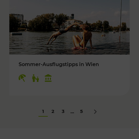
Sommer-Ausflugstipps in Wien
Kategorien: Erholung, Für Kinder, Kulturangeb
1
2
3
5
...
Nächstes