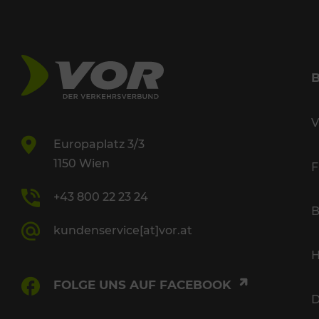
V
Europaplatz 3/3
1150 Wien
F
+43 800 22 23 24
B
kundenservice[at]vor.at
H
FOLGE UNS AUF FACEBOOK
D