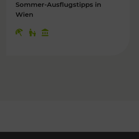
Sommer-Ausflugstipps in
Wien
r Kinder, Kulturangebot
Kategorien: Erholung, Für Kinder, K