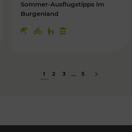
Sommer-Ausflugstipps im
Burgenland
Für Kinder
Kategorien: Erholung, Radwege, Fü
1
2
3
5
...
Nächstes