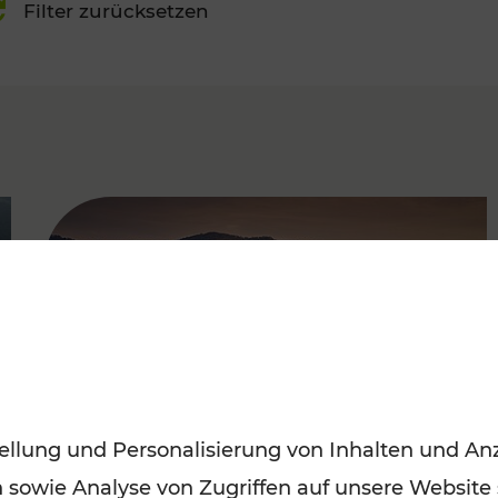
Filter zurücksetzen
FAMOUS
ellung und Personalisierung von Inhalten und Anz
n sowie Analyse von Zugriffen auf unsere Website
Frühling entdecken: Mit den