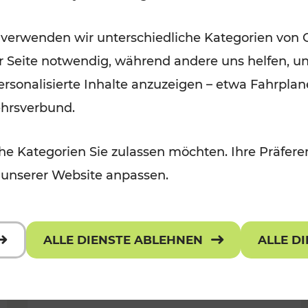
Öffis im VOR zu den schönsten
 verwenden wir unterschiedliche Kategorien von 
r, Kulturangebot
Ausflugszielen
er Seite notwendig, während andere uns helfen, un
Kategorien: Erholung
 personalisierte Inhalte anzuzeigen – etwa Fahrp
ehrsverbund.
e Kategorien Sie zulassen möchten. Ihre Präferen
 unserer Website anpassen.
ALLE DIENSTE ABLEHNEN
ALLE D