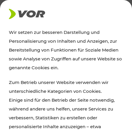
AKTUELLES
Wir setzen zur besseren Darstellung und
Personalisierung von Inhalten und Anzeigen, zur
Ausflugstipps
Bereitstellung von Funktionen für Soziale Medien
sowie Analyse von Zugriffen auf unsere Website so
Wien, Niederösterreich und das Burgenland
genannte Cookies ein.
entdecken: Egal ob Familienabenteuer,
Zum Betrieb unserer Website verwenden wir
Wanderungen, Kultur und Gastronomie,
unterschiedliche Kategorien von Cookies.
Radtouren oder purer Naturgenuss – viele
Einige sind für den Betrieb der Seite notwendig,
Attraktionen sind mit den Ticket- und Fahrplan-
während andere uns helfen, unsere Services zu
Angeboten des VOR gut und schnell erreichbar.
verbessern, Statistiken zu erstellen oder
personalisierte Inhalte anzuzeigen – etwa
ROUTE PLANEN