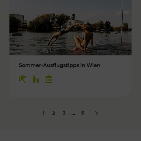
Sommer-Ausflugstipps in Wien
Kategorien: Erholung, Für Kinder, Kulturangeb
1
2
3
5
...
Nächstes