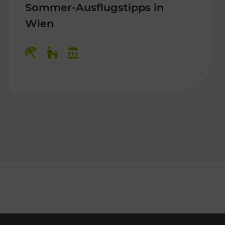
Sommer-Ausflugstipps in
Wien
r Kinder, Kulturangebot
Kategorien: Erholung, Für Kinder, K