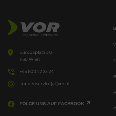
V
Europaplatz 3/3
1150 Wien
F
+43 800 22 23 24
B
kundenservice[at]vor.at
H
FOLGE UNS AUF FACEBOOK
D