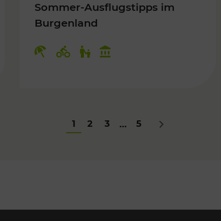
Sommer-Ausflugstipps im
Burgenland
Für Kinder
Kategorien: Erholung, Radwege, Fü
1
2
3
5
...
Nächstes