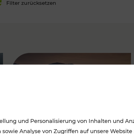
Filter zurücksetzen
FAMOUS
ellung und Personalisierung von Inhalten und Anz
n sowie Analyse von Zugriffen auf unsere Website
Frühling entdecken: Mit den