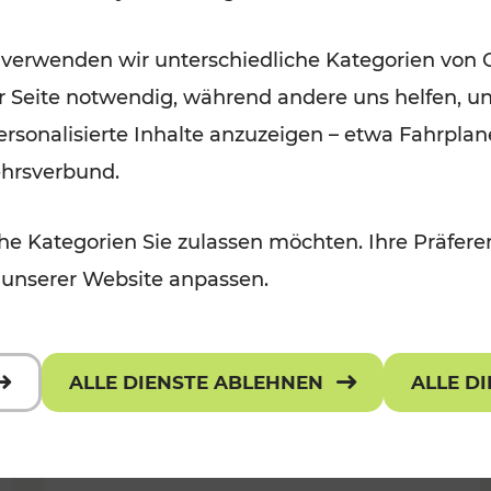
Öffis im VOR zu den schönsten
 verwenden wir unterschiedliche Kategorien von 
r, Kulturangebot
Ausflugszielen
er Seite notwendig, während andere uns helfen, un
Kategorien: Erholung
 personalisierte Inhalte anzuzeigen – etwa Fahrp
ehrsverbund.
e Kategorien Sie zulassen möchten. Ihre Präferen
 unserer Website anpassen.
ALLE DIENSTE ABLEHNEN
ALLE D