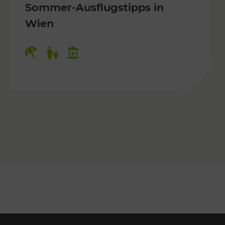
Sommer-Ausflugstipps in
Wien
r Kinder, Kulturangebot
Kategorien: Erholung, Für Kinder, K