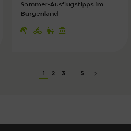
Sommer-Ausflugstipps im
Burgenland
Für Kinder
Kategorien: Erholung, Radwege, Fü
1
2
3
5
...
Nächstes