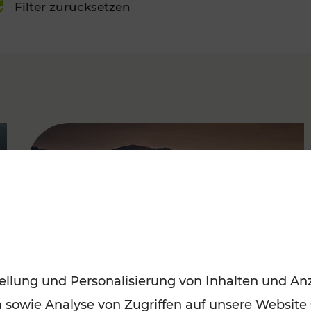
Filter zurücksetzen
FAMOUS
ellung und Personalisierung von Inhalten und Anz
n sowie Analyse von Zugriffen auf unsere Website
Frühling entdecken: Mit den