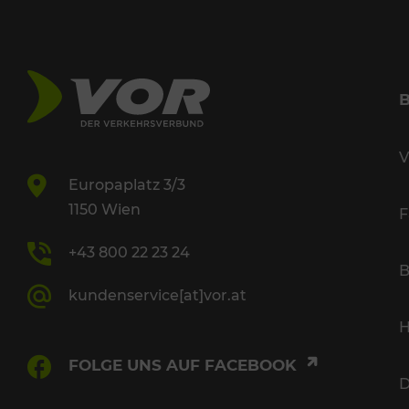
V
Europaplatz 3/3
1150 Wien
F
+43 800 22 23 24
B
kundenservice[at]vor.at
H
FOLGE UNS AUF FACEBOOK
D