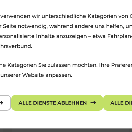
Öffis im VOR zu den schönsten
 verwenden wir unterschiedliche Kategorien von 
r, Kulturangebot
Ausflugszielen
er Seite notwendig, während andere uns helfen, un
Kategorien: Erholung
 personalisierte Inhalte anzuzeigen – etwa Fahrp
ehrsverbund.
e Kategorien Sie zulassen möchten. Ihre Präferen
 unserer Website anpassen.
ALLE DIENSTE ABLEHNEN
ALLE D