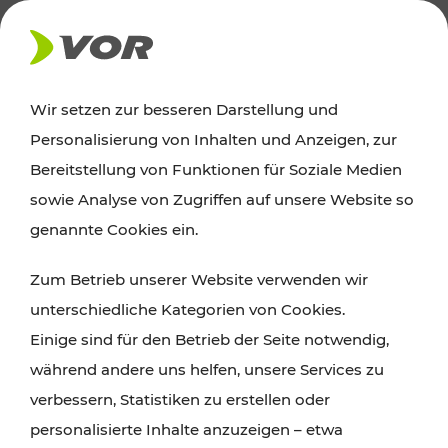
AKTUELLES
Wir setzen zur besseren Darstellung und
Personalisierung von Inhalten und Anzeigen, zur
Ausflugstipps
Bereitstellung von Funktionen für Soziale Medien
sowie Analyse von Zugriffen auf unsere Website so
Wien, Niederösterreich und das Burgenland
genannte Cookies ein.
entdecken: Egal ob Familienabenteuer,
Zum Betrieb unserer Website verwenden wir
Wanderungen, Kultur und Gastronomie,
unterschiedliche Kategorien von Cookies.
Radtouren oder purer Naturgenuss – viele
Einige sind für den Betrieb der Seite notwendig,
Attraktionen sind mit den Ticket- und Fahrplan-
während andere uns helfen, unsere Services zu
Angeboten des VOR gut und schnell erreichbar.
verbessern, Statistiken zu erstellen oder
personalisierte Inhalte anzuzeigen – etwa
ROUTE PLANEN