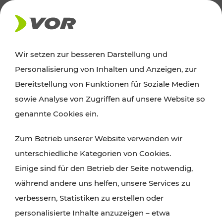
AKTUELLES
Wir setzen zur besseren Darstellung und
Personalisierung von Inhalten und Anzeigen, zur
Ausflugstipps
Bereitstellung von Funktionen für Soziale Medien
sowie Analyse von Zugriffen auf unsere Website so
Wien, Niederösterreich und das Burgenland
genannte Cookies ein.
entdecken: Egal ob Familienabenteuer,
Zum Betrieb unserer Website verwenden wir
Wanderungen, Kultur und Gastronomie,
unterschiedliche Kategorien von Cookies.
Radtouren oder purer Naturgenuss – viele
Einige sind für den Betrieb der Seite notwendig,
Attraktionen sind mit den Ticket- und Fahrplan-
während andere uns helfen, unsere Services zu
Angeboten des VOR gut und schnell erreichbar.
verbessern, Statistiken zu erstellen oder
personalisierte Inhalte anzuzeigen – etwa
ROUTE PLANEN