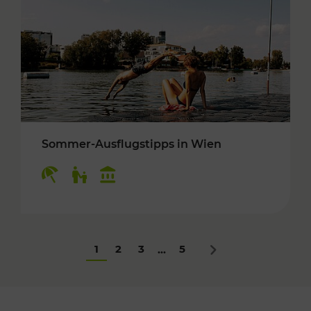
Sommer-Ausflugstipps in Wien
Kategorien: Erholung, Für Kinder, Kulturangeb
1
2
3
5
...
Nächstes