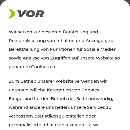
AKTUELLES
Wir setzen zur besseren Darstellung und
Personalisierung von Inhalten und Anzeigen, zur
Ausflugstipps
Bereitstellung von Funktionen für Soziale Medien
sowie Analyse von Zugriffen auf unsere Website so
Wien, Niederösterreich und das Burgenland
genannte Cookies ein.
entdecken: Egal ob Familienabenteuer,
Zum Betrieb unserer Website verwenden wir
Wanderungen, Kultur und Gastronomie,
unterschiedliche Kategorien von Cookies.
Radtouren oder purer Naturgenuss – viele
Einige sind für den Betrieb der Seite notwendig,
Attraktionen sind mit den Ticket- und Fahrplan-
während andere uns helfen, unsere Services zu
Angeboten des VOR gut und schnell erreichbar.
verbessern, Statistiken zu erstellen oder
personalisierte Inhalte anzuzeigen – etwa
ROUTE PLANEN