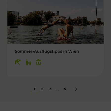
Sommer-Ausflugstipps in Wien
Kategorien: Erholung, Für Kinder, Kulturangeb
1
2
3
5
...
Nächstes